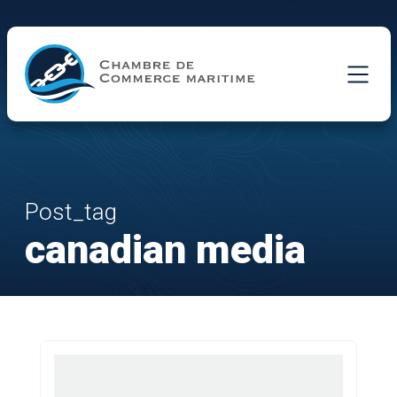
Skip to Main Content
Post_tag
canadian media