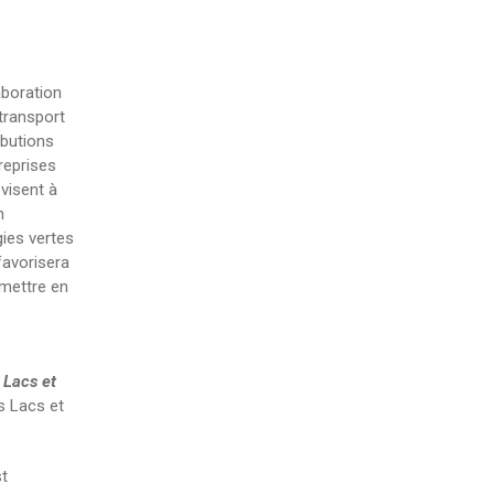
aboration
transport
ibutions
reprises
 visent à
n
gies vertes
favorisera
 mettre en
 Lacs et
s Lacs et
st