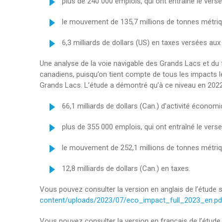
plus de 240 000 emplois, qui ont entraîné le verse
le mouvement de 135,7 millions de tonnes métriqu
6,3 milliards de dollars (US) en taxes versées aux
Une analyse de la voie navigable des Grands Lacs et du 
canadiens, puisqu’on tient compte de tous les impacts le
Grands Lacs. L’étude a démontré qu’à ce niveau en 2022
66,1 milliards de dollars (Can.) d’activité économi
plus de 355 000 emplois, qui ont entraîné le verse
le mouvement de 252,1 millions de tonnes métriqu
12,8 milliards de dollars (Can.) en taxes.
Vous pouvez consulter la version en anglais de l’étude su
content/uploads/2023/07/eco_impact_full_2023_en.pd
Vous pouvez consulter la version en français de l’étude 