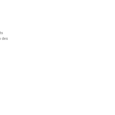
ts
n des