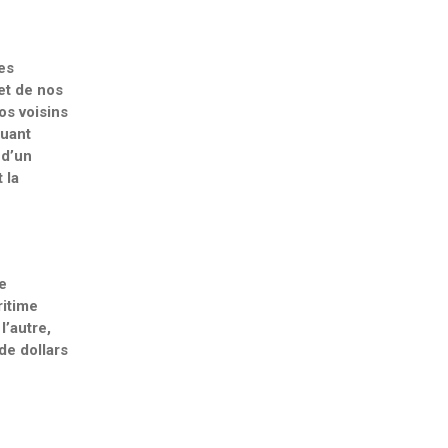
es
et de nos
os voisins
luant
 d’un
 la
e
ritime
l’autre,
de dollars