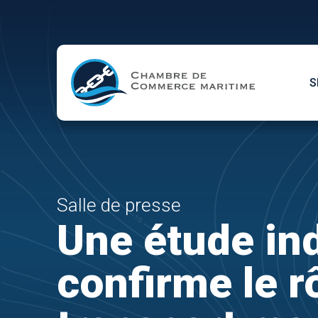
Skip to Main Content
S
Salle de presse
Une étude in
confirme le rô