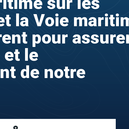
itime sur les
t la Voie mariti
rent pour assure
 et le
t de notre