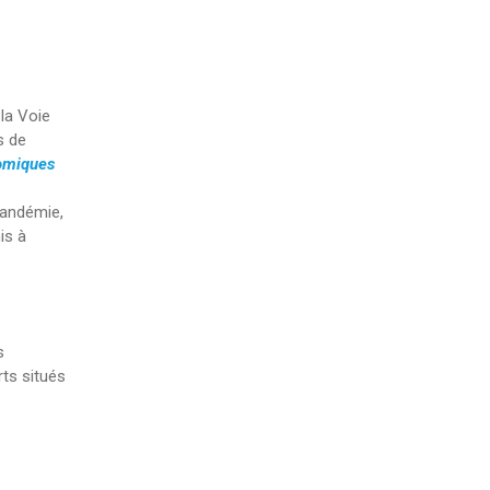
la Voie
s de
omiques
pandémie,
is à
s
rts situés