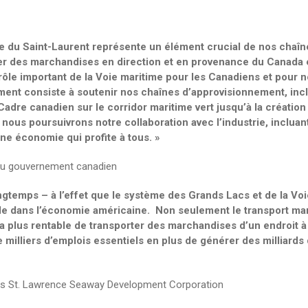
e du Saint-Laurent représente un élément crucial de nos chaîn
ter des marchandises en direction et en provenance du Canada 
rôle important de la Voie maritime pour les Canadiens et pour n
ment consiste à soutenir nos chaînes d’approvisionnement, inc
adre canadien sur le corridor maritime vert jusqu’à la création
ous poursuivrons notre collaboration avec l’industrie, incluant
e économie qui profite à tous. »
 du gouvernement canadien
gtemps – à l’effet que le système des Grands Lacs et de la Voi
le dans l’économie américaine. Non seulement le transport ma
la plus rentable de transporter des marchandises d’un endroit à 
milliers d’emplois essentiels en plus de générer des milliards 
akes St. Lawrence Seaway Development Corporation