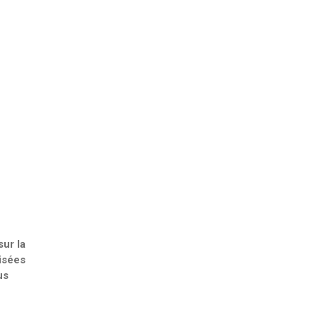
ur la
isées
us