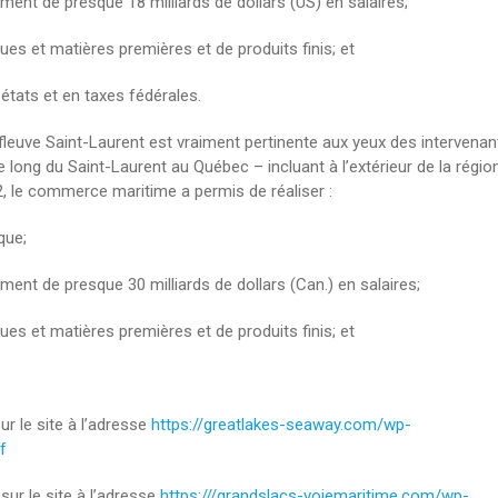
ment de presque 18 milliards de dollars (US) en salaires;
es et matières premières et de produits finis; et
 états et en taxes fédérales.
fleuve Saint-Laurent est vraiment pertinente aux yeux des intervenan
 long du Saint-Laurent au Québec – incluant à l’extérieur de la régio
, le commerce maritime a permis de réaliser :
que;
ment de presque 30 milliards de dollars (Can.) en salaires;
es et matières premières et de produits finis; et
r le site à l’adresse
https://greatlakes-seaway.com/wp-
f
sur le site à l’adresse
https:///grandslacs-voiemaritime.com/wp-