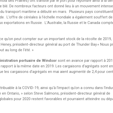
ola des Prairies) ont transité par le port pour répondre ainsi à la d
e blé. De nombreux facteurs ont donné lieu à un mouvement intense 
n du transport maritime a débuté en mars. Plusieurs pays constituen
. L’offre de céréales à l’échelle mondiale a également souffert de 
x exportations en Russie. L’Australie, la Russie et le Canada compt
e qu’on peut compter sur un important stock de la récolte de 2019, q
 Heney, président-directeur général au port de Thunder Bay.« Nous 
t au long de l’été. »
inistration portuaire de Windsor
sont en avance par rapport à 2019
r rapport à la même date en 2019. Les cargaisons d’agrégats sont en
e les cargaisons d’agrégats en mai aient augmenté de 2,4 pour cent
ribuable à la COVID-19, ainsi qu’à l’impact qu’on a connu dans l’indus
le en Ontario, » selon Steve Salmons, président-directeur général de
 globales pour 2020 restent favorables et pourraient atteindre ou dép