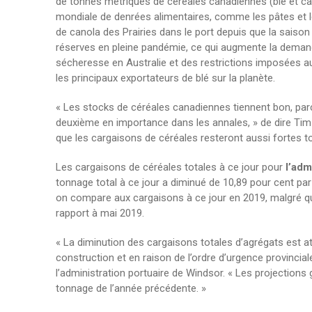
de tonnes métriques de céréales canadiennes (blé et can
mondiale de denrées alimentaires, comme les pâtes et l
de canola des Prairies dans le port depuis que la saiso
réserves en pleine pandémie, ce qui augmente la demande
sécheresse en Australie et des restrictions imposées au
les principaux exportateurs de blé sur la planète.
« Les stocks de céréales canadiennes tiennent bon, parc
deuxième en importance dans les annales, » de dire Tim
que les cargaisons de céréales resteront aussi fortes tou
Les cargaisons de céréales totales à ce jour pour
l’adm
tonnage total à ce jour a diminué de 10,89 pour cent pa
on compare aux cargaisons à ce jour en 2019, malgré qu
rapport à mai 2019.
« La diminution des cargaisons totales d’agrégats est att
construction et en raison de l’ordre d’urgence provincia
l’administration portuaire de Windsor. « Les projections
tonnage de l’année précédente. »