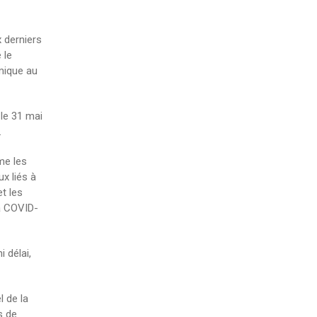
 derniers
 le
mique au
t le 31 mai
.
me les
x liés à
t les
a COVID-
 délai,
 de la
s de