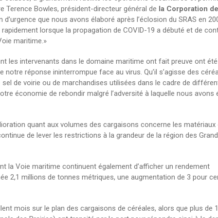
ire Terence Bowles, président-directeur général de
la Corporation de
plan d’urgence que nous avons élaboré après l’éclosion du SRAS en 200
 rapidement lorsque la propagation de COVID-19 a débuté et de cont
Voie maritime.»
dont les intervenants dans le domaine maritime ont fait preuve ont été
e notre réponse ininterrompue face au virus. Qu’il s’agisse des céré
 sel de voirie ou de marchandises utilisées dans le cadre de différen
notre économie de rebondir malgré l’adversité à laquelle nous avons 
lioration quant aux volumes des cargaisons concerne les matériaux
ontinue de lever les restrictions à la grandeur de la région des Gran
nt la Voie maritime continuent également d’afficher un rendement
année 2,1 millions de tonnes métriques, une augmentation de 3 pour ce
ent mois sur le plan des cargaisons de céréales, alors que plus de 1,