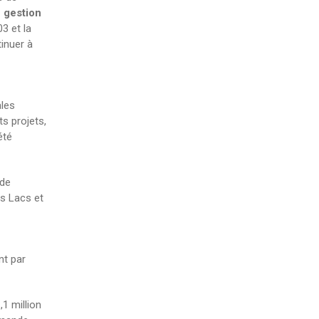
 gestion
3 et la
inuer à
ales
ts projets,
été
 de
ds Lacs et
nt par
1 million