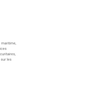
 maritime,
ices
uritaires,
sur les