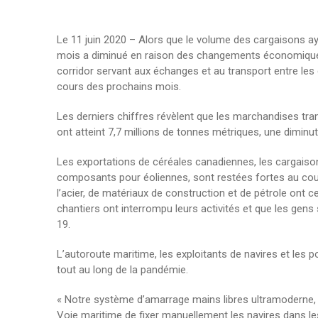
Le 11 juin 2020 – Alors que le volume des cargaisons ay
mois a diminué en raison des changements économiques a
corridor servant aux échanges et au transport entre les
cours des prochains mois.
Les derniers chiffres révèlent que les marchandises tra
ont atteint 7,7 millions de tonnes métriques, une dimin
Les exportations de céréales canadiennes, les cargaiso
composants pour éoliennes, sont restées fortes au cou
l’acier, de matériaux de construction et de pétrole ont 
chantiers ont interrompu leurs activités et que les gen
19.
L’autoroute maritime, les exploitants de navires et les por
tout au long de la pandémie.
« Notre système d’amarrage mains libres ultramoderne, q
Voie maritime de fixer manuellement les navires dans les