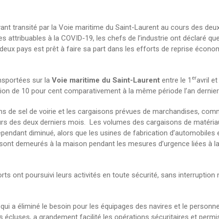
ant transité par la Voie maritime du Saint-Laurent au cours des deux
ttribuables à la COVID-19, les chefs de l’industrie ont déclaré que
 deux pays est prêt à faire sa part dans les efforts de reprise écono
er
nsportées sur la
Voie maritime du Saint-Laurent
entre le 1
avril e
ution de 10 pour cent comparativement à la même période l’an dernier
ns de sel de voirie et les cargaisons prévues de marchandises, com
rs des deux derniers mois. Les volumes des cargaisons de matériau
cependant diminué, alors que les usines de fabrication d’automobiles e
s sont demeurés à la maison pendant les mesures d’urgence liées à l
ts ont poursuivi leurs activités en toute sécurité, sans interruption ni
ui a éliminé le besoin pour les équipages des navires et le personnel
 écluses, a grandement facilité les opérations sécuritaires et permi