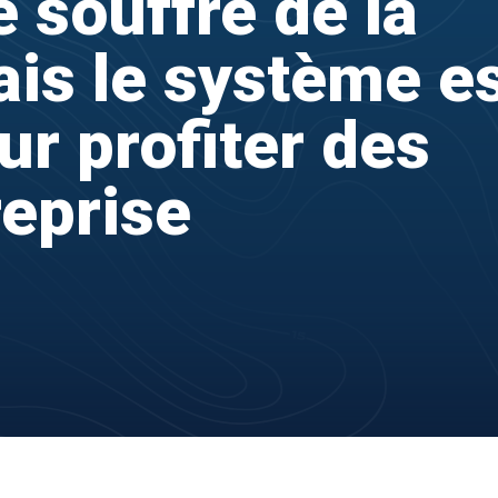
 souffre de la
is le système e
ur profiter des
reprise