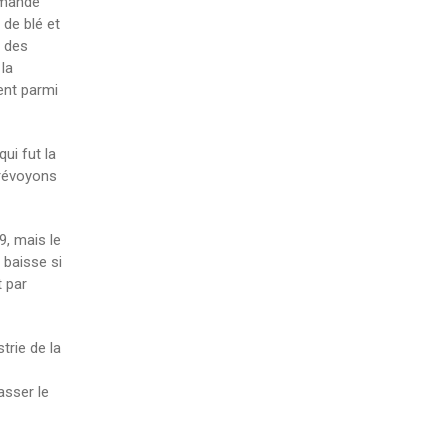
emande
de blé et
t des
la
ent parmi
ui fut la
prévoyons
, mais le
 baisse si
 par
trie de la
asser le